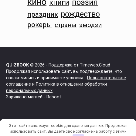
кино
поэзия
книги
рождество
праздник
рокеры
страны
эмодзи
QUIZBOOK
© 2026 - Поддержка от
Timeweb.Cloud
Продолжая использовать сайт, вы подтверждаете, что
ознакомились и принимаете условия -
Пользовательское
соглашение
и
Политика в отношении обработки
персональных данных
Заряжено магией -
Reboot
Этот сайт использует cookie для хранения данных. Продолжая
использовать сайт, Вы даете свое согласие на работу с этими
Главная
Поиск
Поделиться
Инфо
Меню