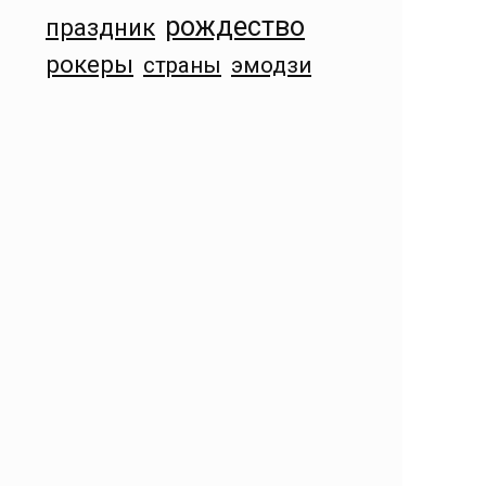
рождество
праздник
рокеры
страны
эмодзи