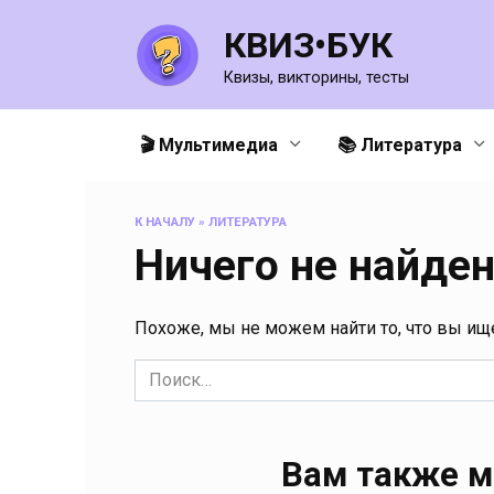
Перейти
КВИЗ•БУК
к
содержанию
Квизы, викторины, тесты
🎬 Мультимедиа
📚 Литература
К НАЧАЛУ
»
ЛИТЕРАТУРА
Ничего не найде
Похоже, мы не можем найти то, что вы ищ
Search
for:
Вам также м