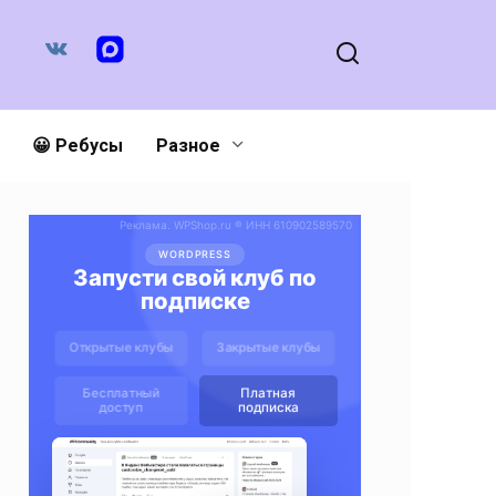
😀 Ребусы
Разное