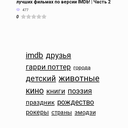
лучших фильмах по версии IMDb! | Часть 2
477
0
imdb
друзья
гарри поттер
города
животные
детский
кино
поэзия
книги
рождество
праздник
рокеры
страны
эмодзи