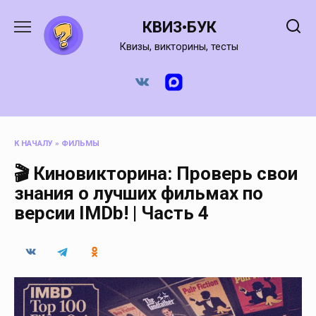
Перейти
к
КВИЗ•БУК
содержанию
Квизы, викторины, тесты
К НАЧАЛУ
»
ФИЛЬМЫ
🎬 Киновикторина: Проверь свои
знания о лучших фильмах по
версии IMDb! | Часть 4